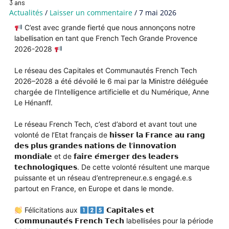
3 ans
Actualités
/
Laisser un commentaire
/
7 mai 2026
C’est avec grande fierté que nous annonçons notre
labellisation en tant que French Tech Grande Provence
2026-2028
Le réseau des Capitales et Communautés French Tech
2026–2028 a été dévoilé le 6 mai par la Ministre déléguée
chargée de l’Intelligence artificielle et du Numérique, Anne
Le Hénanff.
Le réseau French Tech, c’est d’abord et avant tout une
volonté de l’Etat français de 𝗵𝗶𝘀𝘀𝗲𝗿 𝗹𝗮 𝗙𝗿𝗮𝗻𝗰𝗲 𝗮𝘂 𝗿𝗮𝗻𝗴
𝗱𝗲𝘀 𝗽𝗹𝘂𝘀 𝗴𝗿𝗮𝗻𝗱𝗲𝘀 𝗻𝗮𝘁𝗶𝗼𝗻𝘀 𝗱𝗲 𝗹’𝗶𝗻𝗻𝗼𝘃𝗮𝘁𝗶𝗼𝗻
𝗺𝗼𝗻𝗱𝗶𝗮𝗹𝗲 et de 𝗳𝗮𝗶𝗿𝗲 𝗲́𝗺𝗲𝗿𝗴𝗲𝗿 𝗱𝗲𝘀 𝗹𝗲𝗮𝗱𝗲𝗿𝘀
𝘁𝗲𝗰𝗵𝗻𝗼𝗹𝗼𝗴𝗶𝗾𝘂𝗲𝘀. De cette volonté résultent une marque
puissante et un réseau d’entrepreneur.e.s engagé.e.s
partout en France, en Europe et dans le monde.
Félicitations aux
𝗖𝗮𝗽𝗶𝘁𝗮𝗹𝗲𝘀 𝗲𝘁
𝗖𝗼𝗺𝗺𝘂𝗻𝗮𝘂𝘁𝗲́𝘀 𝗙𝗿𝗲𝗻𝗰𝗵 𝗧𝗲𝗰𝗵 labellisées pour la période