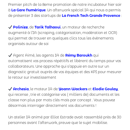
Premier pitch de la 8eme promotion de notre incubateur hier soir
à
La Gare Numérique
. Un afterwork spécial IA qui nous a permis
de présenter 3 des startups de
La French Tech Grande Provence
:
Polinizz
, de
Tarik Talhaoui
, un moteur de recherche
augmenté à l’IA (scraping, catégorisation, modération et OCR)
qui permet de trouver en quelques clics tous les évènements
organisés autour de soi
Agent Aimé, les agents IA de
Rémy Baroukh
qui
automatisent vos process répétitifs et libèrent du temps pour vos
collaborateurs. Une approche qui s’appuie en outre sur un
diagnostic gratuit auprès de vos équipes et des KPI pour mesurer
le retour sur investissement
Archesia
, le moteur IA de
Yoann Wackers
et
Elodie Goulay
,
qui recense , trie et catégorise vos ( milliers de) documents et les
classe non plus par mots clés mais par concept . Vous pouvez
désormais interroger directement vos documents !
Un atelier IA animé par Elliot Estrade avait rassemblé près de 30
personnes avant l’afterwork, preuve que le sujet mobilise.