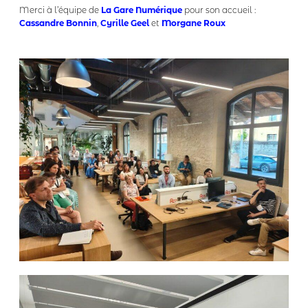
Merci à l’équipe de
La Gare Numérique
pour son accueil :
Cassandre Bonnin
,
Cyrille Geel
et
Morgane Roux