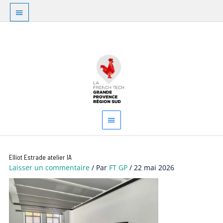
Aller
Au
au
dessus
contenu
Menu
de
principal
l'en-
tête
Navigation
Elliot Estrade atelier IA
des
Laisser un commentaire
/ Par
FT GP
/
22 mai 2026
articles