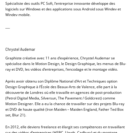
Spécialiste des outils PC Soft, l’entreprise innovante développe des
logiciels sur Windows et des applications sous Android sous Windev et
Windev mobile.
___
Chrystel Audemar
Graphiste créative avec 11 ans d’expérience, Chrystel Audemar se
spécialise dans le Motion Design, le Design Graphique, les menus de Blu-
ray et DVD, les vidéos d’entreprises, l’encodage et le montage vidéo.
Après avoir obtenu son Diplôme National d’Art et Techniques option
Design Graphique à l’École des Beaux-Arts de Valence, elle part à la
découverte de Londres où elle travaille en agences de post-production
(Petrol Digital Media, Silversun, The Pavement / Goldcrest) comme
Motion Designer. Elle a eu la chance de travailler sur des projets Blu-ray
et DVD de haute qualité (Iron Maiden – Maiden England, Father Ted Box
set, Blur 21).
En 2012, elle deviens freelance et élargit ses compétences en travaillant
sur des vidéos d’entreprises (HSBC, Lloyds, Cadbury) et du montage