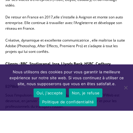
vidéo.
De retour en France en 2017,elle s’installe à Avignon et monte son auto
entreprise. Elle continue à travailler avec l’Angleterre et développe son
réseau en France.
Créative, dynamique et excellente communicatrice , elle maîtrise la suite
Adobe (Photoshop, After Effects, Premiere Pro) et s’adapte à tout les
projets qui lui sont confiés.
Clients : BBC, Studiocanal, Inra, Llyods Bank, HSBC, Cadbury
Nous utilisons des cookies pour vous garantir la meilleure
expérience sur notre site web. Si vous continuez à utiliser ce
site, nous supposerons que vous en êtes satisfait.e.
B2PWeb
Oui, j'accepte
Non, je refuse
Sous l’impulsion des professionnels du transport routier, BDFWeb est
devenue, en janvier 2010, B2PWeb, la bourse de fret par et pour les
Politique de confidentialité
professionnels du transport routier.
Née en 2006 de la volonté déjà exprimée des transporteurs de créer une
alternative au monopole existant, BDFWeb est passée en mars 2010 sous
le contrôle des professionnels du transport et de la commission de