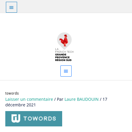
Aller
Au
au
dessus
contenu
Menu
de
principal
l'en-
tête
towords
Laisser un commentaire
/ Par
Laure BAUDOUIN
/
17
décembre 2021