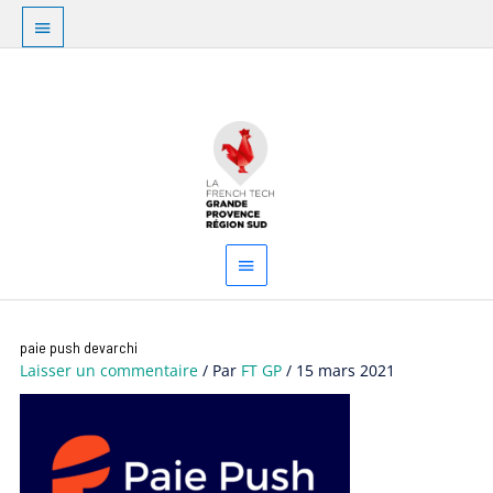
Aller
Au
au
dessus
contenu
Menu
de
principal
l'en-
tête
Navigation
paie push devarchi
des
Laisser un commentaire
/ Par
FT GP
/
15 mars 2021
articles