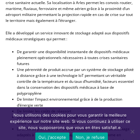
crise sanitaire actuelle. Sa localisation à Arles permet les convois routier,
maritime, fluviaux, ferroviaire et même aérien grâce à la proximité d’un
aéroport militaire permettant la projection rapide en cas de crise sur tout
le territoire mais également à l’étranger.
Elle a développé un service innovant de stockage adapté aux dispositifs
médicaux stratégiques qui permet :
De garantir une disponibilité instantanée de dispositifs médicaux
pleinement opérationnels nécessaires à toutes crises sanitaires
futures
Une pérennité de produit accrue par un système de stockage piloté
à distance grâce à une technologie IoT permettant un véritable
contrôle de la température et du taux d’humidité, facteurs essentiel
dans la conservation des dispositifs médicaux à base de
polypropylène
De limiter l’impact environnemental grâce à de la production
d’énergie verte
De limiter les coûts de réassort
Nous utilisons des cookies pour vous garantir la meilleure
De bénéficier d’espace de stockage dans votre établissement à
expérience sur notre site web. Si vous continuez à utiliser ce
faible coût et complétement mobile
site, nous supposerons que vous en êtes satisfait.e.
Le choix de plusieurs formules de location d’espaces de stockage
adaptés à vos besoins : Stockage stratégique autonome en
Oui, j'accepte
Non, je refuse