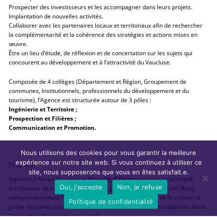
Prospecter des investisseurs et les accompagner dans leurs projets.
Implantation de nouvelles activités.
Collaborer avec les partenaires locaux et territoriaux afin de rechercher
la complémentarité et la cohérence des stratégies et actions mises en
œuvre.
Être un lieu d’étude, de réflexion et de concertation sur les sujets qui
concourent au développement et à l’attractivité du Vaucluse.
Composée de 4 collèges (Département et Région, Groupement de
communes, Institutionnels, professionnels du développement et du
tourisme), l’Agence est structurée autour de 3 pôles :
Ingénierie et Territoire ;
Prospection et Filières ;
Communication et Promotion.
Nous utilisons des cookies pour vous garantir la meilleure
expérience sur notre site web. Si vous continuez à utiliser ce
P.Factory
site, nous supposerons que vous en êtes satisfait.e.
Implanté à Aix-en-Provence et Marseille,
P.Factory
est plus qu’un simple
Oui, j'accepte
Non, je refuse
accélérateur de startups. Créé en 2014 par Patrick Siri et Bertrand Bigay,
entrepreneurs dans l’âme et investisseurs, P.Factory est né de la volonté de
Politique de confidentialité
guider les jeunes pousses dans leur développement et de leur apporter toute
l’expérience d’entrepreneurs avertis.