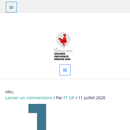
Aller
Au
au
dessus
contenu
Menu
de
principal
l'en-
tête
villa j
Laisser un commentaire
/ Par
FT GP
/
11 juillet 2020