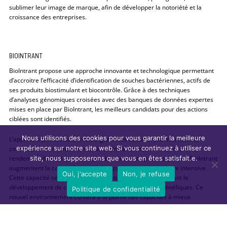
sublimer leur image de marque, afin de développer la notoriété et la
croissance des entreprises.
BIOINTRANT
BioIntrant propose une approche innovante et technologique permettant
d’accroitre l’efficacité d’identification de souches bactériennes, actifs de
ses produits biostimulant et biocontrôle. Grâce à des techniques
d’analyses génomiques croisées avec des banques de données expertes
mises en place par BioIntrant, les meilleurs candidats pour des actions
ciblées sont identifiés.
Nous utilisons des cookies pour vous garantir la meilleure
L’approche plantes-sols-microorganismes considère le microbiome
expérience sur notre site web. Si vous continuez à utiliser ce
comme élément fondamental dans l’installation, la croissance et le
rendement de la plante. Ainsi, les biostimulants probiotiques de BioIntrant
site, nous supposerons que vous en êtes satisfait.e.
augmentent la capacité des sols à supporter une agriculture intensive.
Oui, j'accepte
Non, je refuse
Cette capacité se fait par la structuration des sols permettant le
développement de communautés microbiennes phytobénéfiques. Ce
Politique de confidentialité
nouvel environnement confère à la plante des capacités à mieux
supporter les divers stress abiotiques imposés par l’environnement.
BioIntrant intègre plus de 30 années d’expertise scientifique auprès de