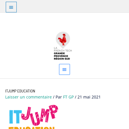
Aller
Au
au
dessus
contenu
Menu
de
principal
l'en-
tête
ITJUMP EDUCATION
Laisser un commentaire
/ Par
FT GP
/
21 mai 2021