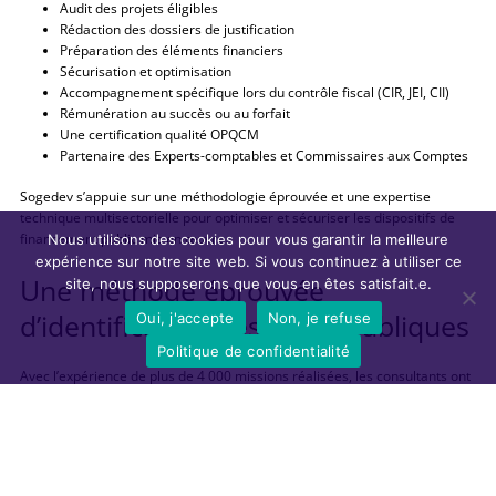
Audit des projets éligibles
Rédaction des dossiers de justification
Préparation des éléments financiers
Sécurisation et optimisation
Accompagnement spécifique lors du contrôle fiscal (CIR, JEI, CII)
Rémunération au succès ou au forfait
Une certification qualité OPQCM
Partenaire des Experts-comptables et Commissaires aux Comptes
Sogedev s’appuie sur une méthodologie éprouvée et une expertise
technique multisectorielle pour optimiser et sécuriser les dispositifs de
financement public mis en œuvre.
Nous utilisons des cookies pour vous garantir la meilleure
expérience sur notre site web. Si vous continuez à utiliser ce
Une méthode éprouvée
site, nous supposerons que vous en êtes satisfait.e.
d’identification des aides publiques
Oui, j'accepte
Non, je refuse
Politique de confidentialité
Avec l’expérience de plus de 4 000 missions réalisées, les consultants ont
forgé une méthodologie d’analyse de vos besoins, dans le strict respect
de la législation en vigueur pour identifier les aides publiques les plus
efficaces, en fonction de chacun de vos projets.
Une expertise technique