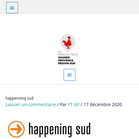
Aller
Au
au
dessus
contenu
Menu
de
principal
l'en-
tête
Navigation
happenning sud
des
Laisser un commentaire
/ Par
FT GP
/
17 décembre 2020
articles