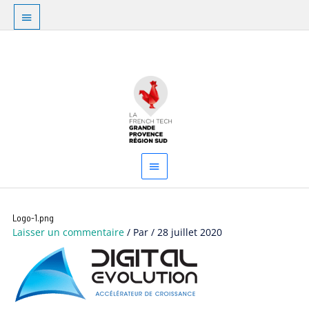
Aller
Au
au
dessus
contenu
Menu
de
principal
l'en-
tête
Logo-1.png
Laisser un commentaire
/ Par
/
28 juillet 2020