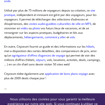
ends
.
Utilisé par plus de 75 millions de voyageurs depuis sa création, ce
site
pratique
, indépendant et innovant est géré par des voyageurs, pour les
voyageurs. Il permet de télécharger des sélections d’adresses et
d’expériences, des
visites audio-guidées culturelles de ville en MP3
, de
visionner en
vidéo
ou
photo
vos futurs lieux de vacances, et de se
renseigner sur les aspects pratiques, budgétaires et liés aux
déplacements,
hébergements
,
comment y aller
et
vols
.
En outre, Cityzeum fournit un guide et des informations sur les
hôtels
,
met a disposition des cartes détaillées, des comparateurs de prix, ainsi
qu’un
agrégateur d’offres d’agences de voyage
qui permet de voir des
millions d’offres (hôtels,
séjours
, vols, locations, activités, deals, campings,
… ) en un clin d’œil sans devoir visiter 50 sites web!
Cityzeum édite également une
application de bons plans voyage
avec
plus de 2000 deals chaque jour !
__
Nous utilisons des cookies pour vous garantir la meilleure
expérience sur notre site web. Si vous continuez à utiliser ce