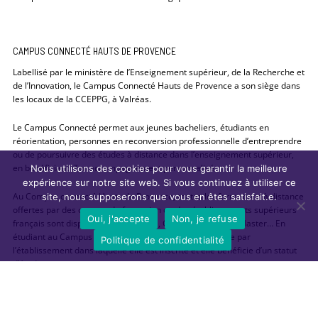
CAMPUS CONNECTÉ HAUTS DE PROVENCE
Labellisé par le ministère de l’Enseignement supérieur, de la Recherche et
de l’Innovation, le Campus Connecté Hauts de Provence a son siège dans
les locaux de la CCEPPG, à Valréas.
Le Campus Connecté permet aux jeunes bacheliers, étudiants en
réorientation, personnes en reconversion professionnelle d’entreprendre
ou de poursuivre des études à distance dans l’enseignement supérieur,
en bénéficiant d’un accompagnement personnalisé.
Nous utilisons des cookies pour vous garantir la meilleure
expérience sur notre site web. Si vous continuez à utiliser ce
Au Compus connecté Hauts de Provence, toutes les formations à distance
site, nous supposerons que vous en êtes satisfait.e.
offertes par des centres de formation ou des établissements supérieurs
Oui, j'accepte
Non, je refuse
français sont disponibles : DAEU,BTS, CAP, DU, Licences, Master… En
étudiant au Campus connecté, la personne est diplômée par
Politique de confidentialité
l’établissement dans laquelle elle est inscrite et elle bénéficie d’un statut
d’étudiant.
L’inscription au Campus connecté Hauts de Provence est gratuite.