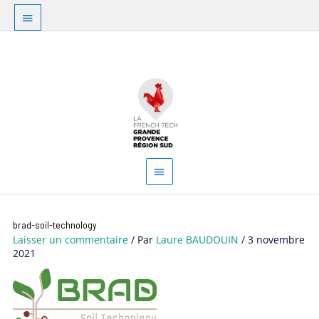
Aller
Au
au
dessus
contenu
Menu
de
principal
l'en-
tête
brad-soil-technology
Laisser un commentaire
/ Par
Laure BAUDOUIN
/
3 novembre
2021