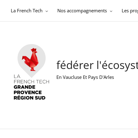
Aller
au
La French Tech
Nos accompagnements
Les pr
contenu
fédérer l'écosy
En Vaucluse Et Pays D'Arles