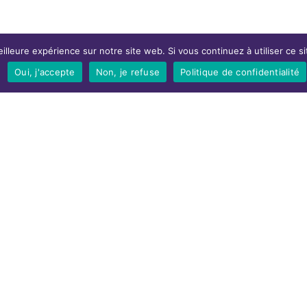
illeure expérience sur notre site web. Si vous continuez à utiliser ce 
Oui, j'accepte
Non, je refuse
Politique de confidentialité
Economique est un organisme prêteur (micro-crédit) s’adressant aux personne
pose des aides financières d’un montant maximum de 10 000 €, des ateliers, 
rles, au bureau 5.