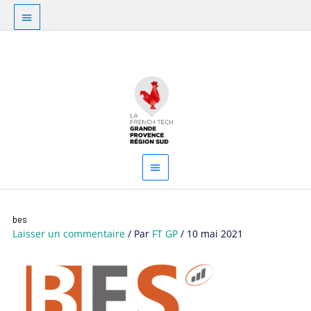
Aller
Au
au
dessus
contenu
Menu
de
principal
l'en-
tête
bes
Laisser un commentaire
/ Par
FT GP
/
10 mai 2021