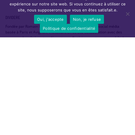
expérience sur notre site web. Si vous continuez à utiliser ce
site, nous supposerons que vous en êtes satisfait.e.
DIVIDERE
Oui, j'accepte
Non, je refuse
Fondée par Romain Pascal, Dividere est une agence de social média
Politique de confidentialité
basée à Paris et Avignon. Travaillant en étroite collaboration avec des
marques de prêt à porter, décorateurs d’intérieur, restaurateurs, hôtels,
etc en tant que mannequin et influenceur, Romain a décidé de mettre à
profit l’expérience de son quotidien des réseaux sociaux au service des
entreprises afin de les aider à raconter leur histoire.
À travers cette agence, il souhaite créer une réelle proximité avec ses
interlocuteurs et leur proposer un service sur mesure dans la définition et
la mise en œuvre d’une stratégie digitale efficace.
Community Management
Identification des acteurs, supports et ambassadeurs
Définition d’une stratégie et d’une ligne éditoriale
Création et animation de communautés sur les réseaux sociaux
Création de contenu créatif et pertinent
Mise en place de jeux concours sur Facebook et d’autres réseaux
sociaux ciblés