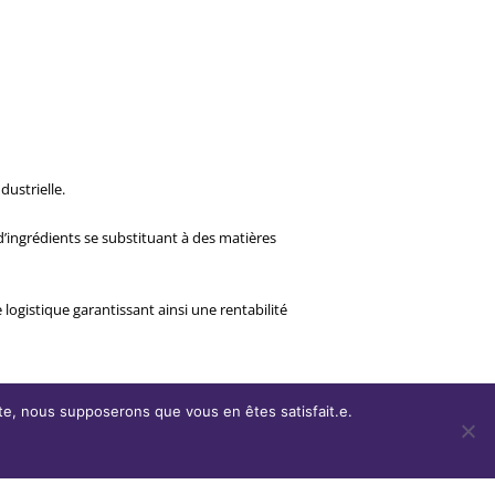
dustrielle.
d’ingrédients se substituant à des matières
ogistique garantissant ainsi une rentabilité
site, nous supposerons que vous en êtes satisfait.e.