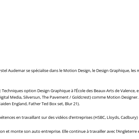
stel Audemar se spécialise dans le Motion Design, le Design Graphique, les m
 Techniques option Design Graphique à l’École des Beaux-Arts de Valence, el
igital Media, Silversun, The Pavement / Goldcrest) comme Motion Designer. El
aiden England, Father Ted Box set, Blur 21).
mpétences en travaillant sur des vidéos d’entreprises (HSBC, Lloyds, Cadbury
non et monte son auto entreprise. Elle continue à travailler avec l’Angleterr