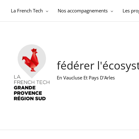
Aller
au
La French Tech
Nos accompagnements
Les pr
contenu
fédérer l'écosy
En Vaucluse Et Pays D'Arles