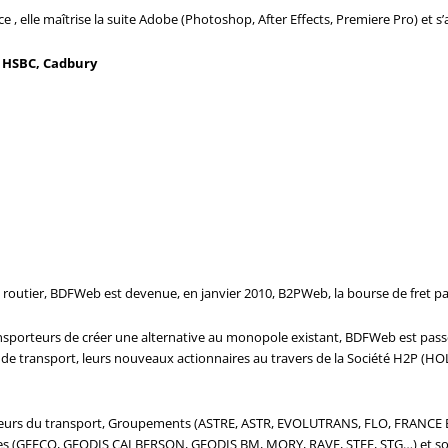
 elle maîtrise la suite Adobe (Photoshop, After Effects, Premiere Pro) et s’ad
k, HSBC, Cadbury
 routier, BDFWeb est devenue, en janvier 2010, B2PWeb, la bourse de fret par
nsporteurs de créer une alternative au monopole existant, BDFWeb est pass
n de transport, leurs nouveaux actionnaires au travers de la Société H2
cteurs du transport, Groupements (ASTRE, ASTR, EVOLUTRANS, FLO, FRAN
es (GEFCO, GEODIS CALBERSON, GEODIS BM, MORY, RAVE, STEF, STG…) et sou