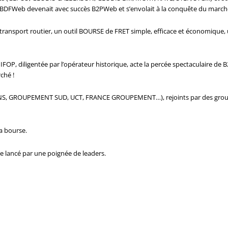
BDFWeb devenait avec succès B2PWeb et s’envolait à la conquête du marché f
 du transport routier, un outil BOURSE de FRET simple, efficace et économique,
FOP, diligentée par l’opérateur historique, acte la percée spectaculaire de B
ché !
NS, GROUPEMENT SUD, UCT, FRANCE GROUPEMENT…), rejoints par des groupe
la bourse.
ge lancé par une poignée de leaders.