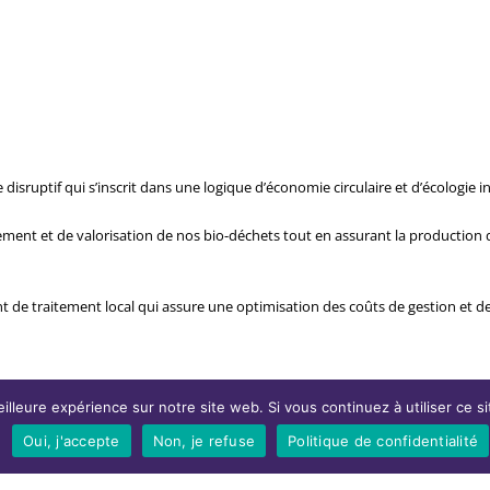
sruptif qui s’inscrit dans une logique d’économie circulaire et d’écologie in
tement et de valorisation de nos bio-déchets tout en assurant la production 
 traitement local qui assure une optimisation des coûts de gestion et de l
illeure expérience sur notre site web. Si vous continuez à utiliser ce 
Oui, j'accepte
Non, je refuse
Politique de confidentialité