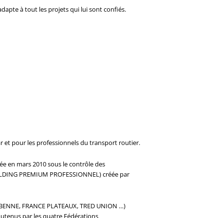
apte à tout les projets qui lui sont confiés.
 et pour les professionnels du transport routier.
ée en mars 2010 sous le contrôle des
P (HOLDING PREMIUM PROFESSIONNEL) créée par
CE BENNE, FRANCE PLATEAUX, TRED UNION …)
tenus par les quatre Fédérations