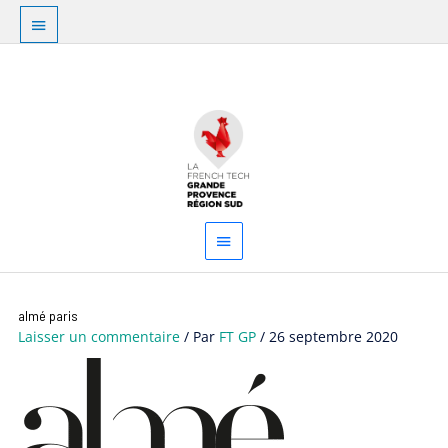
Aller
Au
au
dessus
contenu
Menu
de
principal
l'en-
tête
almé paris
Laisser un commentaire
/ Par
FT GP
/
26 septembre 2020