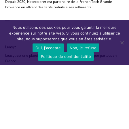
Depuis 2020, Netexplorer est partenaire de la French Tech Grande
Provence en offrant des tarifs réduits à ses adhérents.
___
Nous utilisons des cookies pour vous garantir la meilleure
expérience sur notre site web. Si vous continuez à utiliser ce
site, nous supposerons que vous en êtes satisfait.e.
Leasyt
Oui, j'accepte
Non, je refuse
Leasyt est une plateforme de réservation de lieux atypique partout en
Politique de confidentialité
France.
Showroom, séminaire, cocktail, démo, afterworks, conférences, les
entreprises peuvent organiser leurs événements avec Leasyt d’une façon
simple en gagnant du temps de recherche et d’organisation.. Ses équipes
visite chaque lieu, vérifie qu’ils remplissent les critères de qualité définis
par Leasyt.
Le service de Leasyt est entièrement gratuit pour les utilisateurs avec une
négociation des tarifs afin de proposer les plus beaux lieux au meilleur
prix.
______