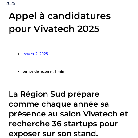
t
o
i
r
2025
Appel à candidatures
e
k
n
a
pour Vivatech 2025
r
m
janvier 2, 2025
temps de lecture : 1 min
La Région Sud prépare
comme chaque année sa
présence au salon Vivatech et
recherche 36 startups pour
exposer sur son stand.