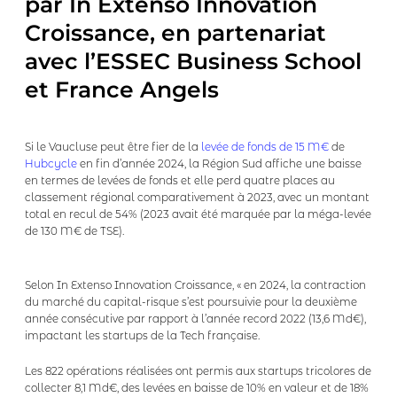
par In Extenso Innovation
Croissance, en partenariat
avec l’ESSEC Business School
et France Angels
Si le Vaucluse peut être fier de la
levée de fonds de 15 M€
de
Hubcycle
en fin d’année 2024, la Région Sud affiche une baisse
en termes de levées de fonds et elle perd quatre places au
classement régional comparativement à 2023, avec un montant
total en recul de 54% (2023 avait été marquée par la méga-levée
de 130 M€ de TSE).
Selon In Extenso Innovation Croissance, « en 2024, la contraction
du marché du capital-risque s’est poursuivie pour la deuxième
année consécutive par rapport à l’année record 2022 (13,6 Md€),
impactant les startups de la Tech française.
Les 822 opérations réalisées ont permis aux startups tricolores de
collecter 8,1 Md€, des levées en baisse de 10% en valeur et de 18%