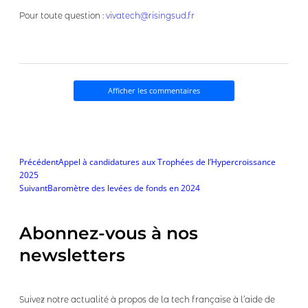
Pour toute question :
vivatech@risingsud.fr
Afficher les commentaires
P
S
Précédent
Appel à candidatures aux Trophées de l’Hypercroissance
r
u
2025
é
i
Suivant
Baromètre des levées de fonds en 2024
c
v
é
a
d
n
Abonnez-vous à nos
e
t
newsletters
n
t
Suivez notre actualité à propos de la tech française à l’aide de