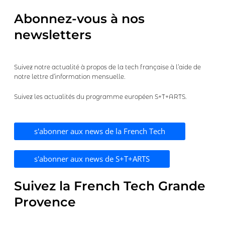
c
v
é
a
Abonnez-vous à nos
d
n
newsletters
e
t
n
t
Suivez notre actualité à propos de la tech française à l’aide de
notre lettre d’information mensuelle.
Suivez les actualités du programme européen S+T+ARTS.
s'abonner aux news de la French Tech
s'abonner aux news de S+T+ARTS
Suivez la French Tech Grande
Provence