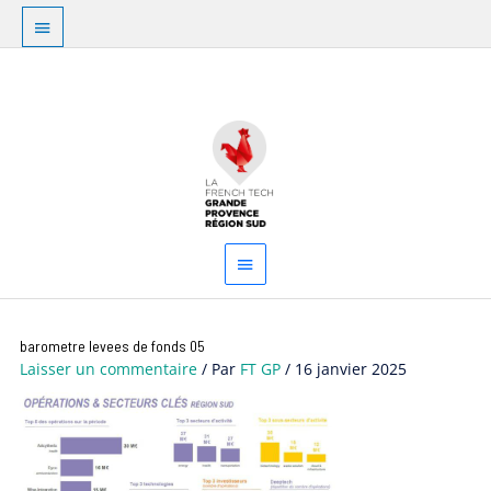
Aller
Au
au
dessus
contenu
Menu
de
principal
l'en-
tête
Navigation
barometre levees de fonds 05
des
Laisser un commentaire
/ Par
FT GP
/
16 janvier 2025
articles