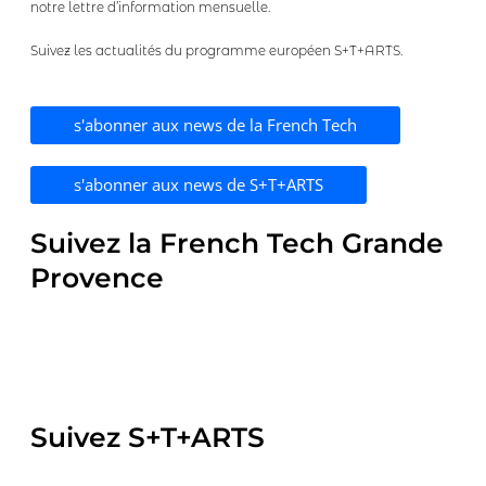
notre lettre d’information mensuelle.
Suivez les actualités du programme européen S+T+ARTS.
s'abonner aux news de la French Tech
s'abonner aux news de S+T+ARTS
Suivez la French Tech Grande
Provence
X
F
L
I
V
-
a
i
n
i
Suivez S+T+ARTS
t
c
n
s
m