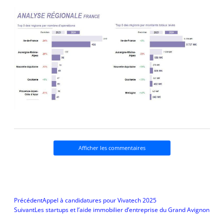
Afficher les commentaires
P
S
Précédent
Appel à candidatures pour Vivatech 2025
r
u
Suivant
Les startups et l’aide immobilier d’entreprise du Grand Avignon
é
i