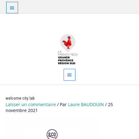
Aller
Au
au
dessus
contenu
Menu
de
principal
l'en-
tête
welcome city lab
Laisser un commentaire
/ Par
Laure BAUDOUIN
/
25
novembre 2021