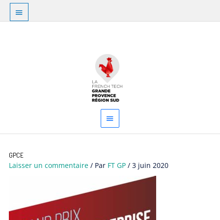
Aller
Au
au
dessus
contenu
Menu
de
principal
l'en-
tête
GPCE
Laisser un commentaire
/ Par
FT GP
/
3 juin 2020