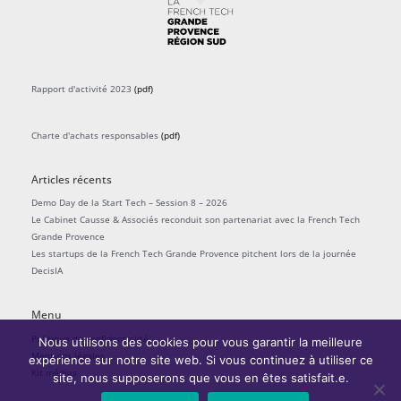
Rapport d'activité 2023
(pdf)
Charte d'achats responsables
(pdf)
Articles récents
Demo Day de la Start Tech – Session 8 – 2026
Le Cabinet Causse & Associés reconduit son partenariat avec la French Tech
Grande Provence
Les startups de la French Tech Grande Provence pitchent lors de la journée
DecisIA
Menu
Politique de confidentialité
Nous utilisons des cookies pour vous garantir la meilleure
Mentions légales
expérience sur notre site web. Si vous continuez à utiliser ce
Kit médias
site, nous supposerons que vous en êtes satisfait.e.