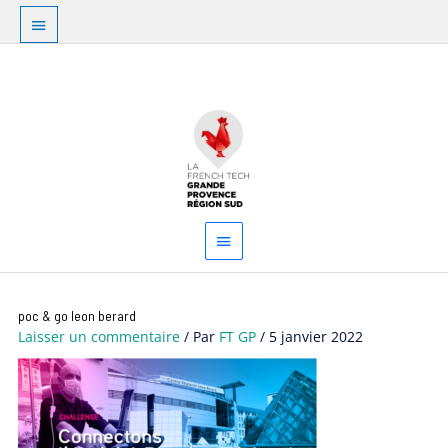
Aller
Au
au
dessus
contenu
Menu
de
principal
l'en-
tête
poc & go leon berard
Laisser un commentaire
/ Par
FT GP
/
5 janvier 2022