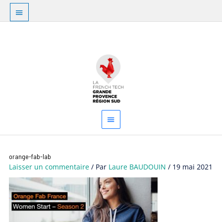
Aller
Au
au
dessus
contenu
Menu
de
principal
l'en-
tête
orange-fab-lab
Laisser un commentaire
/ Par
Laure BAUDOUIN
/
19 mai 2021