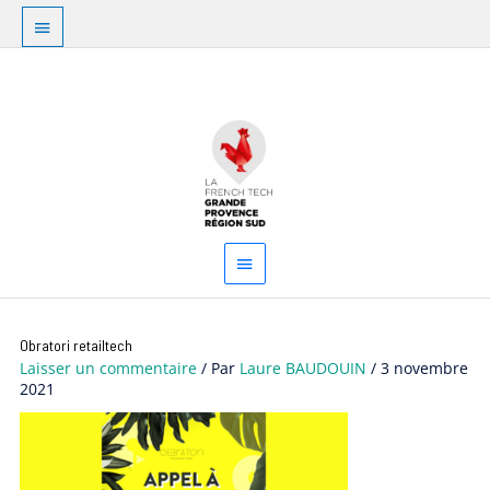
Aller
Au
au
dessus
contenu
Menu
de
principal
l'en-
tête
Obratori retailtech
Laisser un commentaire
/ Par
Laure BAUDOUIN
/
3 novembre
2021