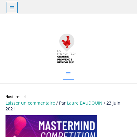
Aller
Au
au
dessus
contenu
Menu
de
principal
l'en-
tête
Mastermind
Laisser un commentaire
/ Par
Laure BAUDOUIN
/
23 juin
2021