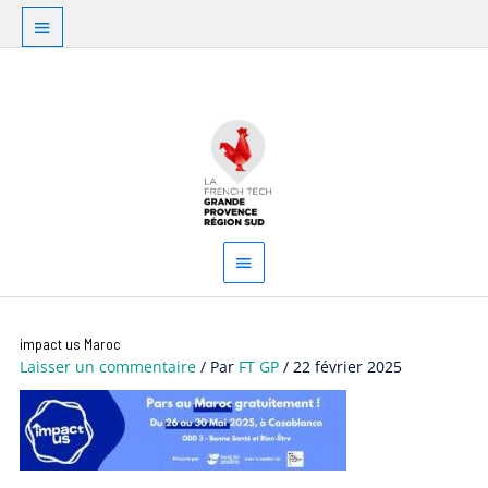
Aller
Au
au
dessus
contenu
Menu
de
principal
l'en-
tête
impact us Maroc
Laisser un commentaire
/ Par
FT GP
/
22 février 2025