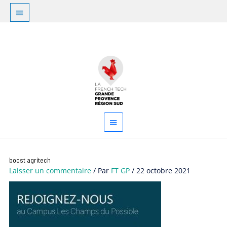
Aller
Au
au
dessus
contenu
Menu
de
principal
l'en-
tête
boost agritech
Laisser un commentaire
/ Par
FT GP
/
22 octobre 2021