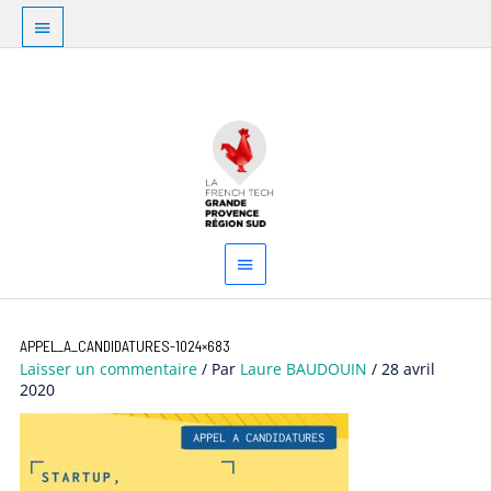
Aller
Au
au
dessus
contenu
Menu
de
principal
l'en-
tête
APPEL_A_CANDIDATURES-1024×683
Laisser un commentaire
/ Par
Laure BAUDOUIN
/
28 avril
2020