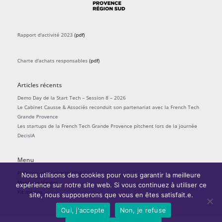
Rapport d'activité 2023
(pdf)
Charte d'achats responsables
(pdf)
Articles récents
Demo Day de la Start Tech – Session 8 – 2026
Le Cabinet Causse & Associés reconduit son partenariat avec la French Tech
Grande Provence
Les startups de la French Tech Grande Provence pitchent lors de la journée
DecisIA
Menu
Politique de confidentialité
Nous utilisons des cookies pour vous garantir la meilleure
Mentions légales
expérience sur notre site web. Si vous continuez à utiliser ce
Kit médias
site, nous supposerons que vous en êtes satisfait.e.
Oui, j'accepte
Non, je refuse