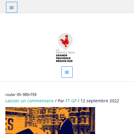
Aller
Au
au
dessus
contenu
Menu
de
principal
l'en-
tête
rouler-05-980×799
Laisser un commentaire
/ Par
FT GP
/
12 septembre 2022