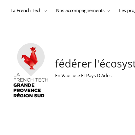
Aller
au
La French Tech
Nos accompagnements
Les pr
contenu
fédérer l'écosy
En Vaucluse Et Pays D'Arles