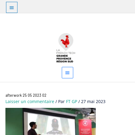
Aller
Au
au
dessus
contenu
Menu
de
principal
l'en-
tête
afterwork 25 05 2023 02
Laisser un commentaire
/ Par
FT GP
/
27 mai 2023