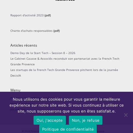
Rapport d'activité 2023
(pdf)
Charte d'achats responsables
(pdf)
Articles récents
Demo Day de la Start Tech – Session 8 – 2026
Le Cabinet Causse & Associés reconduit son partenariat avec la French Tech
Grande Provence
Les startups de la French Tech Grande Provence pitchent lors de la journée
DecisIA
Menu
Politique de confidentialité
Nous utilisons des cookies pour vous garantir la meilleure
Mentions légales
expérience sur notre site web. Si vous continuez à utiliser ce
Kit médias
site, nous supposerons que vous en êtes satisfait.e.
Oui, j'accepte
Non, je refuse
Politique de confidentialité
© 2026
Fédérer l'écosystème startups
| La French Tech Grande Provence