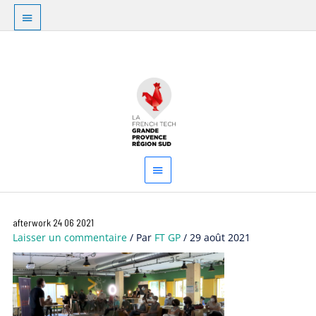
Aller
Au
au
dessus
contenu
Menu
de
principal
l'en-
tête
afterwork 24 06 2021
Laisser un commentaire
/ Par
FT GP
/
29 août 2021