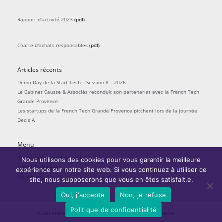
Rapport d'activité 2023
(pdf)
Charte d'achats responsables
(pdf)
Articles récents
Demo Day de la Start Tech – Session 8 – 2026
Le Cabinet Causse & Associés reconduit son partenariat avec la French Tech
Grande Provence
Les startups de la French Tech Grande Provence pitchent lors de la journée
DecisIA
Menu
Politique de confidentialité
Nous utilisons des cookies pour vous garantir la meilleure
Mentions légales
expérience sur notre site web. Si vous continuez à utiliser ce
Kit médias
site, nous supposerons que vous en êtes satisfait.e.
Oui, j'accepte
Non, je refuse
Politique de confidentialité
© 2026
Fédérer l'écosystème startups
| La French Tech Grande Provence