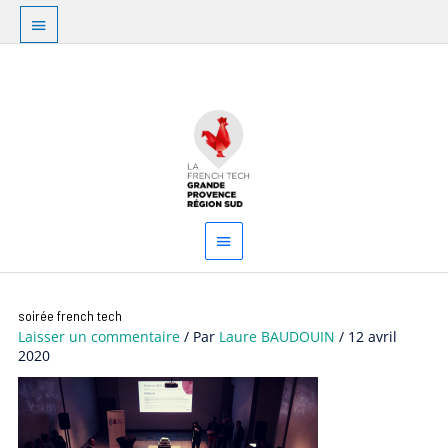
Aller
Au
au
dessus
contenu
Menu
de
principal
l'en-
tête
soirée french tech
Laisser un commentaire
/ Par
Laure BAUDOUIN
/
12 avril
2020