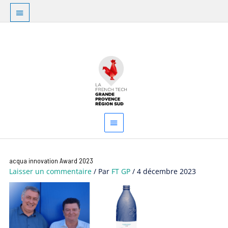
Aller
Au
au
dessus
contenu
Menu
de
principal
l'en-
tête
Navigation
acqua innovation Award 2023
des
Laisser un commentaire
/ Par
FT GP
/
4 décembre 2023
articles