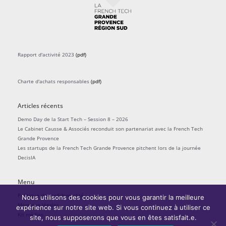
Rapport d'activité 2023
(pdf)
Charte d'achats responsables
(pdf)
Articles récents
Demo Day de la Start Tech – Session 8 – 2026
Le Cabinet Causse & Associés reconduit son partenariat avec la French Tech
Grande Provence
Les startups de la French Tech Grande Provence pitchent lors de la journée
DecisIA
Menu
Politique de confidentialité
Nous utilisons des cookies pour vous garantir la meilleure
Mentions légales
expérience sur notre site web. Si vous continuez à utiliser ce
Kit médias
site, nous supposerons que vous en êtes satisfait.e.