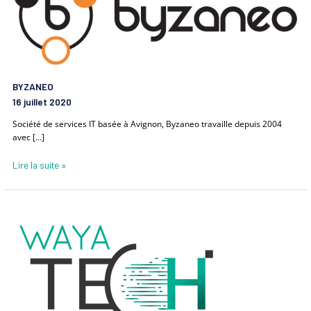
BYZANEO
16 juillet 2020
Société de services IT basée à Avignon, Byzaneo travaille depuis 2004
avec […]
Lire la suite »
Waya
Tech