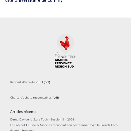
n
e
m
e
n
t
s
Rapport d'activité 2023
(pdf)
Charte d'achats responsables
(pdf)
Articles récents
Demo Day de la Start Tech – Session 8 – 2026
Le Cabinet Causse & Associés reconduit son partenariat avec la French Tech
Grande Provence