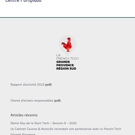
n
e
m
e
n
t
s
Rapport d'activité 2023
(pdf)
Charte d'achats responsables
(pdf)
Articles récents
Demo Day de la Start Tech – Session 8 – 2026
Le Cabinet Causse & Associés reconduit son partenariat avec la French Tech
Grande Provence