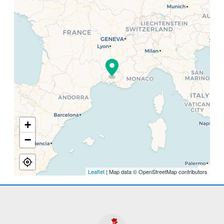
+
−
Leaflet
| Map data © OpenStreetMap contributors