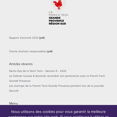
Rapport d'activité 2023
(pdf)
Charte d'achats responsables
(pdf)
Articles récents
Demo Day de la Start Tech – Session 8 – 2026
Le Cabinet Causse & Associés reconduit son partenariat avec la French Tech
Grande Provence
Les startups de la French Tech Grande Provence pitchent lors de la journée
DecisIA
Menu
Politique de confidentialité
Nous utilisons des cookies pour vous garantir la meilleure
Mentions légales
expérience sur notre site web. Si vous continuez à utiliser ce