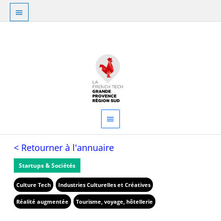
Aller
Au
au
dessus
contenu
Menu
de
principal
l'en-
tête
< Retourner à l'annuaire
Startups & Sociétés
Culture Tech
Industries Culturelles et Créatives
Réalité augmentée
Tourisme, voyage, hôtellerie