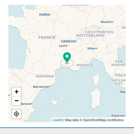
+
−
Leaflet
| Map data © OpenStreetMap contributors