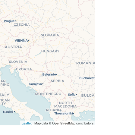
Leaflet
| Map data © OpenStreetMap contributors