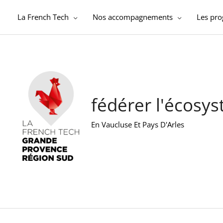
Aller
au
La French Tech
Nos accompagnements
Les pr
contenu
fédérer l'écosy
En Vaucluse Et Pays D'Arles