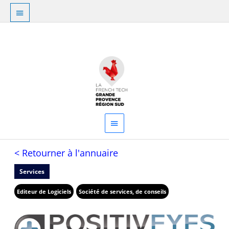
Aller
Au
au
dessus
contenu
Menu
de
principal
l'en-
tête
< Retourner à l'annuaire
Services
Editeur de Logiciels
Société de services, de conseils