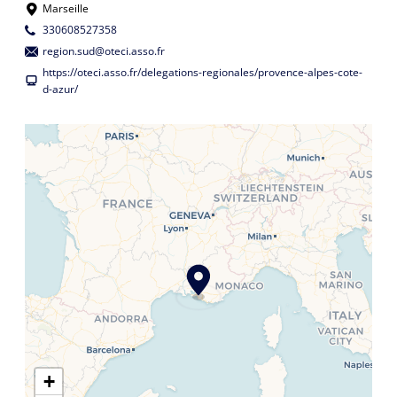
Marseille
330608527358
region.sud@oteci.asso.fr
https://oteci.asso.fr/delegations-regionales/provence-alpes-cote-
d-azur/
+