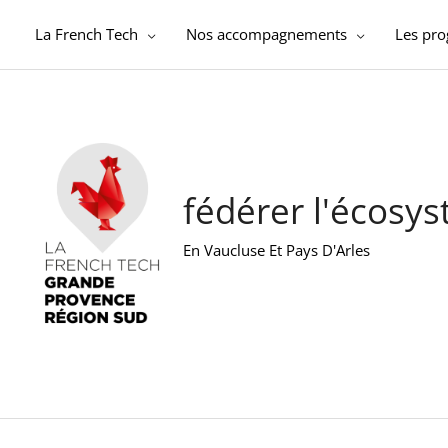
Aller
au
La French Tech
Nos accompagnements
Les pr
contenu
fédérer l'écosy
En Vaucluse Et Pays D'Arles