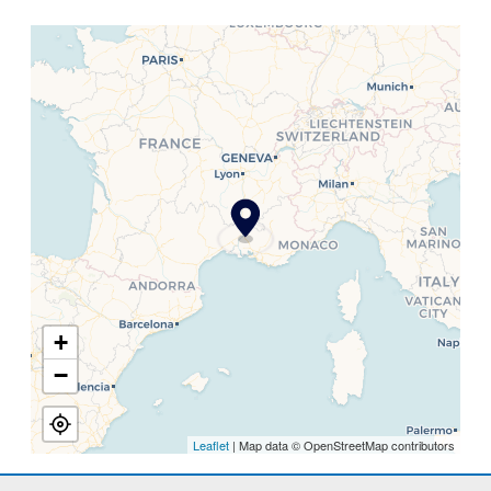
+
−
Leaflet
| Map data © OpenStreetMap contributors