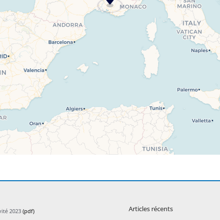
Articles récents
vité 2023
(pdf)