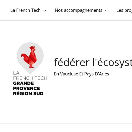
Aller
au
La French Tech
Nos accompagnements
Les pr
contenu
fédérer l'écosy
En Vaucluse Et Pays D'Arles