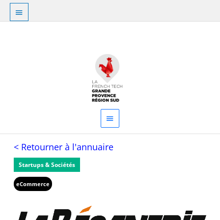
Aller
Au
au
dessus
contenu
Menu
de
principal
l'en-
tête
< Retourner à l'annuaire
Startups & Sociétés
eCommerce