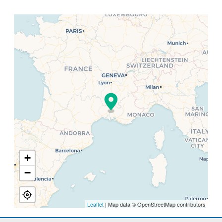
+
−
Leaflet
| Map data © OpenStreetMap contributors