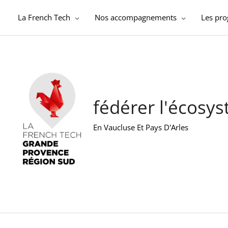
Aller
au
La French Tech
Nos accompagnements
Les pr
contenu
fédérer l'écosy
En Vaucluse Et Pays D'Arles