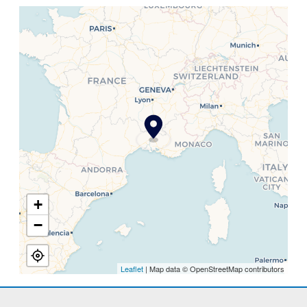
+
−
Leaflet
| Map data © OpenStreetMap contributors