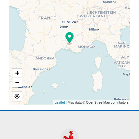
+
−
Leaflet
| Map data © OpenStreetMap contributors