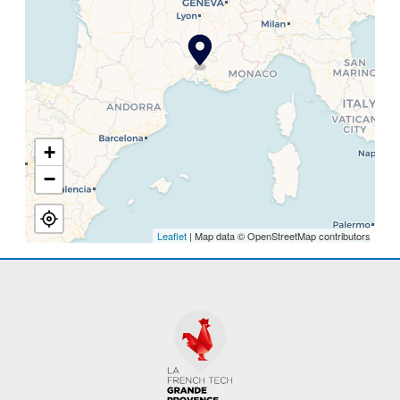
+
−
Leaflet
| Map data © OpenStreetMap contributors