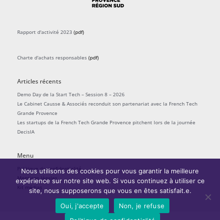
Rapport d'activité 2023
(pdf)
Charte d'achats responsables
(pdf)
Articles récents
Demo Day de la Start Tech – Session 8 – 2026
Le Cabinet Causse & Associés reconduit son partenariat avec la French Tech
Grande Provence
Les startups de la French Tech Grande Provence pitchent lors de la journée
DecisIA
Menu
Politique de confidentialité
Nous utilisons des cookies pour vous garantir la meilleure
Mentions légales
expérience sur notre site web. Si vous continuez à utiliser ce
Kit médias
site, nous supposerons que vous en êtes satisfait.e.
Oui, j'accepte
Non, je refuse