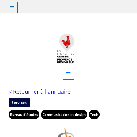
Aller
Au
au
dessus
contenu
Menu
de
principal
l'en-
tête
< Retourner à l'annuaire
Services
Bureau d'études
Communication et design
Tech