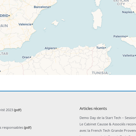
Articles récents
vité 2023
(pdf)
Demo Day de la Start Tech – Session
Le Cabinet Causse & Associés recon
ts responsables
(pdf)
avec la French Tech Grande Proven