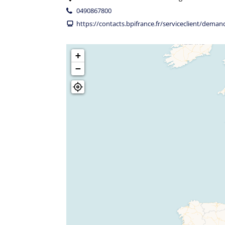
0490867800
https://contacts.bpifrance.fr/serviceclient/deman
+
−