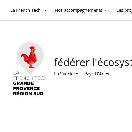
Aller
au
La French Tech
Nos accompagnements
Les pr
contenu
fédérer l'écosy
En Vaucluse Et Pays D'Arles