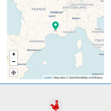
+
−
Leaflet
| Map data © OpenStreetMap contributors