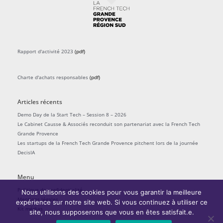
Rapport d'activité 2023
(pdf)
Charte d'achats responsables
(pdf)
Articles récents
Demo Day de la Start Tech – Session 8 – 2026
Le Cabinet Causse & Associés reconduit son partenariat avec la French Tech
Grande Provence
Les startups de la French Tech Grande Provence pitchent lors de la journée
DecisIA
Menu
Politique de confidentialité
Nous utilisons des cookies pour vous garantir la meilleure
Mentions légales
expérience sur notre site web. Si vous continuez à utiliser ce
Kit médias
site, nous supposerons que vous en êtes satisfait.e.