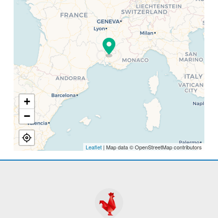
+
−
Leaflet
| Map data © OpenStreetMap contributors