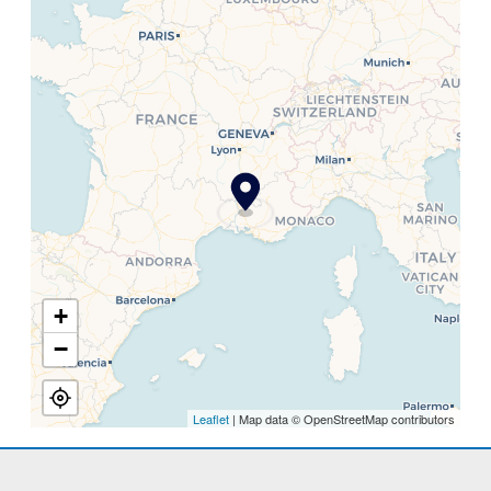
+
−
Leaflet
| Map data © OpenStreetMap contributors